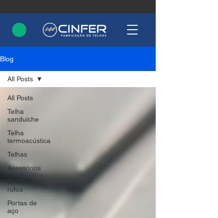
Blog
All Posts
All Posts
Telha
sanduíche
Telha
termoacústica
Telhas
Acessórios
Calhas e
rufos
Portas de
aço