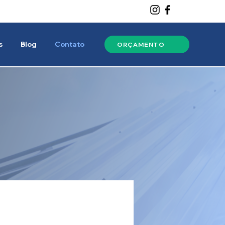
74-5442
(11) 98773-0807
s
Blog
Contato
ORÇAMENTO