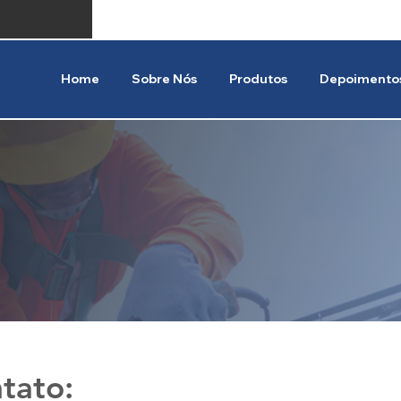
Suporte
(11) 4574-5435
(11) 45
Home
Sobre Nós
Produtos
Depoimento
tato: