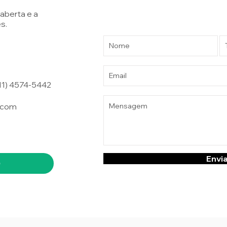
aberta e a
s.
11) 4574-5442
.com
Envi