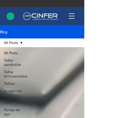
Blog
All Posts
All Posts
Telha
sanduíche
Telha
termoacústica
Telhas
Acessórios
Calhas e
rufos
Portas de
aço