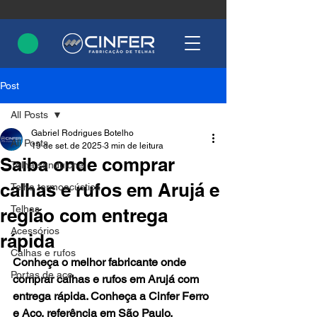
Post
All Posts
Gabriel Rodrigues Botelho
All Posts
19 de set. de 2025
3 min de leitura
Saiba onde comprar
Telha sanduíche
calhas e rufos em Arujá e
Telha termoacústica
Telhas
região com entrega
Acessórios
rápida
Calhas e rufos
Conheça o melhor fabricante onde 
Portas de aço
comprar calhas e rufos em Arujá com 
entrega rápida. Conheça a Cinfer Ferro 
e Aço, referência em São Paulo.